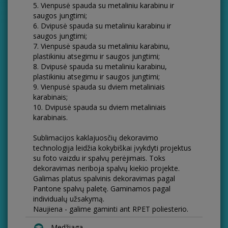
5. Vienpusė spauda su metaliniu karabinu ir
saugos jungtimi;
6. Dvipusė spauda su metaliniu karabinu ir
saugos jungtimi;
7. Vienpusė spauda su metaliniu karabinu,
plastikiniu atsegimu ir saugos jungtimi;
8. Dvipusė spauda su metaliniu karabinu,
plastikiniu atsegimu ir saugos jungtimi;
9. Vienpusė spauda su dviem metaliniais
karabinais;
10. Dvipusė spauda su dviem metaliniais
karabinais.
Sublimacijos kaklajuosčių dekoravimo
technologija leidžia kokybiškai įvykdyti projektus
su foto vaizdu ir spalvų perėjimais. Toks
dekoravimas neriboja spalvų kiekio projekte.
Galimas platus spalvinis dekoravimas pagal
Pantone spalvų paletę. Gaminamos pagal
individualų užsakymą.
Naujiena - galime gaminti ant RPET poliesterio.
Medžiaga