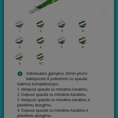
1.
2.
3.
4.
5.
6.
7.
8.
9.
10.
Individualios gamybos 20mm pločio
kaklajuostė iš poliesterio su spauda.
Galimos komplektacijos:
1. Vienpusė spauda su metaliniu karabinu;
2. Dvipusė spauda su metaliniu karabinu;
3. Vienpusė spauda su metaliniu karabinu ir
plastikiniu atsegimu;
4. Dvipusė spauda su metaliniu karabinu ir
plastikiniu atsegimu;