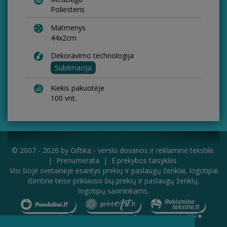
Poliesteris
Matmenys
44x2cm
Dekoravimo technologija
Sublimacija
Kiekis pakuotėje
100 vnt.
© 2007 - 2026 by
Giftika - verslo dovanos ir reklaminė tekstilė
|
Prenumerata
|
E.prekybos taisyklės
Visi šioje svetainėje esantys prekių ir paslaugų ženklai, logotipai
išimtine teise priklauso šių prekių ir paslaugų ženklų,
logotipų savininkams.