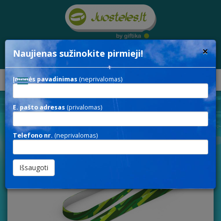
×
Naujienas sužinokite pirmieji!
Įmonės pavadinimas
(neprivalomas)
Toggle
navigation
E. pašto adresas
(privalomas)
Kaklajuostės
Individualios Gamybos
SUB20
Telefono nr.
(neprivalomas)
SUB20