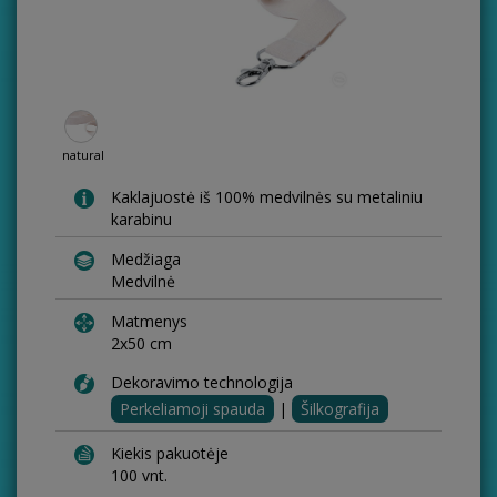
natural
Kaklajuostė iš 100% medvilnės su metaliniu
karabinu
Medžiaga
Medvilnė
Matmenys
2x50 cm
Dekoravimo technologija
Perkeliamoji spauda
|
Šilkografija
Kiekis pakuotėje
100 vnt.