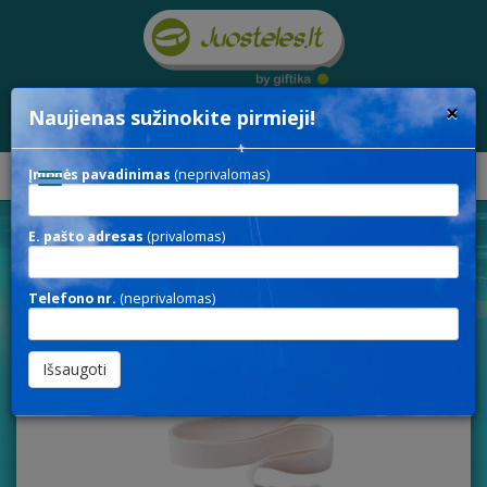
×
Naujienas sužinokite pirmieji!
Įmonės pavadinimas
(neprivalomas)
Toggle
navigation
E. pašto adresas
(privalomas)
Kaklajuostės
Sandėliuojamos
20MM_COTTON
Telefono nr.
(neprivalomas)
20MM_COTTON